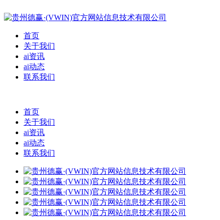
首页
关于我们
ai资讯
ai动态
联系我们
首页
关于我们
ai资讯
ai动态
联系我们