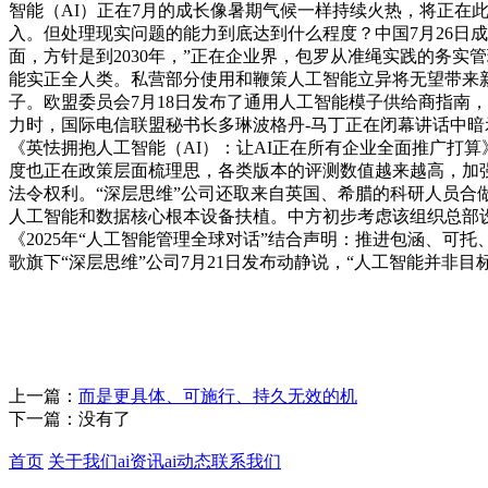
智能（AI）正在7月的成长像暑期气候一样持续火热，将正在此
入。但处理现实问题的能力到底达到什么程度？中国7月26日
面，方针是到2030年，”正在企业界，包罗从准绳实践的务
能实正全人类。私营部分使用和鞭策人工智能立异将无望带来新
子。欧盟委员会7月18日发布了通用人工智能模子供给商指南，
力时，国际电信联盟秘书长多琳波格丹-马丁正在闭幕讲话中暗示
《英怯拥抱人工智能（AI）：让AI正在所有企业全面推广打
度也正在政策层面梳理思，各类版本的评测数值越来越高，加
法令权利。“深层思维”公司还取来自英国、希腊的科研人员
人工智能和数据核心根本设备扶植。中方初步考虑该组织总部设
《2025年“人工智能管理全球对话”结合声明：推进包涵、可
歌旗下“深层思维”公司7月21日发布动静说，“人工智能并非
上一篇：
而是更具体、可施行、持久无效的机
下一篇：没有了
首页
关于我们
ai资讯
ai动态
联系我们