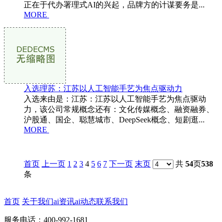
正在于代办署理式AI的兴起，品牌方的计谋要务是...
MORE
入选理苏：江苏以人工智能手艺为焦点驱动力
入选来由是：江苏：江苏以人工智能手艺为焦点驱动
力，该公司常规概念还有：文化传媒概念、融资融券、
沪股通、国企、聪慧城市、DeepSeek概念、短剧逛...
MORE
首页
上一页
1
2
3
4
5
6
7
下一页
末页
共
54
页
538
条
首页
关于我们
ai资讯
ai动态
联系我们
服务电话：400-992-1681