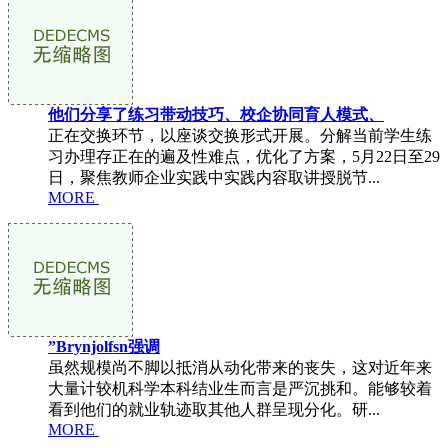
他们分享了练习带动技巧、校企协同育人模式、
正在交换环节，以座谈交换形式开展。分解当前学生练
习办理存正在的遍及性难点，优化了方案，5月22日至29
日，聚焦教师企业实践中实践内容取讲授脱节...
MORE
”Brynjolfsn强调
虽然规模尚不脚以抵消从动化带来的丧失，这对近年来
大量计较机科学本科结业生而言是严沉挑和。能够较着
看到他们的就业轨迹取其他人群呈现分化。研...
MORE