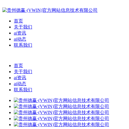
首页
关于我们
ai资讯
ai动态
联系我们
首页
关于我们
ai资讯
ai动态
联系我们